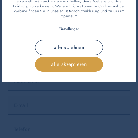
essenziell, während andere uns helfen, diese Website und Ihre
Persönliche Daten
Erfahrung zu verbessern. Weitere Informationen zu Cookies auf der
Website finden Sie in unserer
Datenschutzerklärung
und zu uns im
Impressum
.
Einstellungen
alle ablehnen
alle akzeptieren