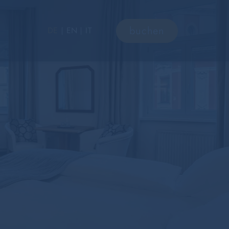
buchen
DE
EN
IT