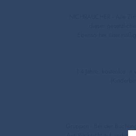
NICHRAUCHER - Alle Zimm
dieser gesetzlich
Ebenso bei übermäßige
1-4 Jahre: kostenlos i
(Kinderbet
Gruppen - Bei der Buchung
Aus Rücksicht auf andere 