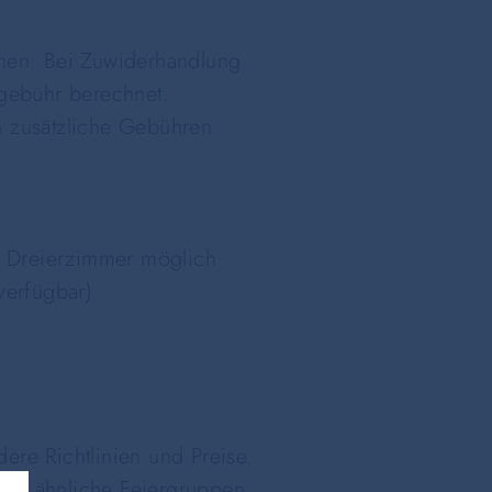
nen. Bei Zuwiderhandlung
sgebühr berechnet.
n zusätzliche Gebühren
in Dreierzimmer möglich
 verfügbar)
re Richtlinien und Preise.
der ähnliche Feiergruppen.