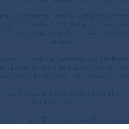
er und öffentlichen Bereiche sind Nichtraucherzo
en Vorschrift werden € 200,- Reinigungs-/Leerstand
r Verschmutzung und Müllhinterlassenschaft könne
entstehen.
Kinder und Regeln für Kinderbetten und Zustellbetten
n vorhandenen Betten mit den Eltern, ab 5 Jahre: nur 
ten und Zustellbetten sind in dieser Unterkunft nicht
Das Mindestalter für den Check-in ist 18 Jahre.
Haustiere sind nicht erlaubt.
 von mehr als 5 Zimmern gelten möglicherweise ande
Gäste akzeptieren wir keine Junggesellenabschiede o