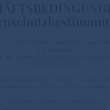
HÄFTSBEDINGUNGE
enschutzbestimmu
eit zum SELF-CHECK-IN mittels CODE an, wenn die Rez
(z.B. Spätanreise)
N ab 15:00 h
(Early Check-In je nach Verfügbarke
CHECK-OUT bis 11:00 h.
ervierungsbüro von Mo - Fr 07:30 h – 12:00 h un
 Unterkunft ist zw. 19:00 h und 07:30 h gesichert u
Gepäckdepot: im Kofferraum neben Rezeption
Ski- & Fahrradraum (Zugang mit Zimmer keycard)