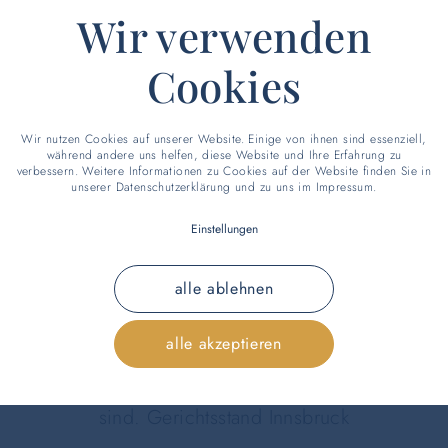
Wir verwenden
er Störung der Nachtruhe behalten wir uns das Rec
stornieren.
Cookies
ahlungsmittel: Maestro, Mastercard, Visa, EC-Karte, 
Wir nutzen Cookies auf unserer Website. Einige von ihnen sind essenziell,
während andere uns helfen, diese Website und Ihre Erfahrung zu
verbessern. Weitere Informationen zu Cookies auf der Website finden Sie in
t gedeckten Kredit-/Debitkarten wird eine Servicegebü
unserer
Datenschutzerklärung
und zu uns im
Impressum
.
esse oder Firmen-Rechnung bitte gleich bei Buchu
Einstellungen
gliche Adressänderungen werden mit € 20,- Bearbe
aufwand bei überdurchschnittlich verschmutztem / 
alle ablehnen
/Müllentsorgungsgebühr € 55,-
alle akzeptieren
ie Österreichischen Hotelvertragsbedingungen (ÖHVB
 Reisebüros. Ausgenommen sind Anwendungen die ein
sind. Gerichtsstand Innsbruck