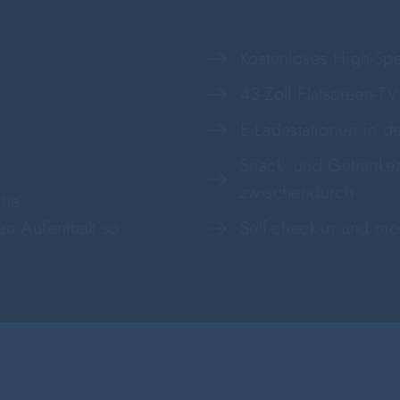
Kostenloses High-Sp
43-Zoll Flatscreen-T
E-Ladestationen in d
Snack- und Getränke
zwischendurch
che
n Aufenthalt so
Self-check-in und mo