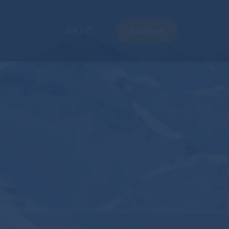
buchen
DE
EN
IT