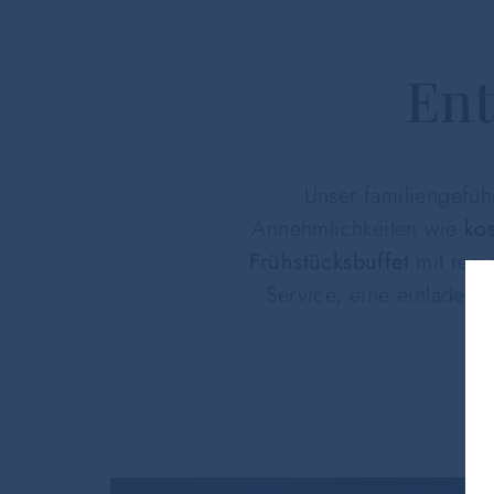
Ent
Unser familiengefüh
Annehmlichkeiten wie
ko
Frühstücksbuffet
mit regi
Service, eine einladen