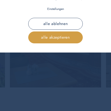
Einstellungen
alle ablehnen
Eigene Hotelbar
alle akzeptieren
mehr dazu