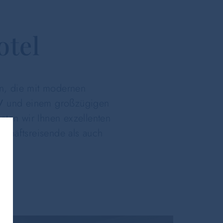
otel
en, die mit modernen
V
und einem großzügigen
eten wir Ihnen exzellenten
schäftsreisende als auch