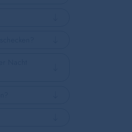
uschecken?
der Nacht
en?