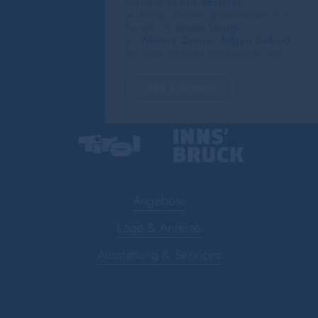
umfassend
neu gestaltet.
✓ Einige Zimmer präsentieren sich
bereits im
neuen Design.
✓
Weitere Zimmer folgen laufend
im Zuge unserer Modernisierung.
Jetzt buchen!
Angebote
Lage & Anreise
Ausstattung & Services