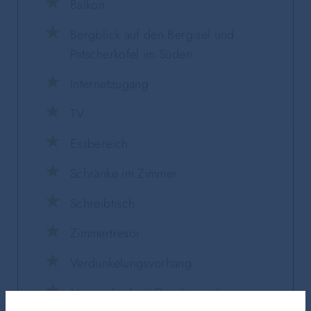
Balkon
Bergblick auf den Bergisel und
Patscherkofel im Süden
Internetzugang
TV
Essbereich
Schränke im Zimmer
Schreibtisch
Zimmertresor
Verdunkelungsvorhang
Marmorbad mit Dusche in der