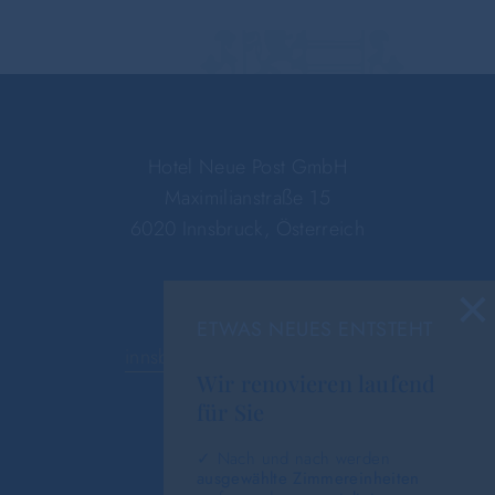
Hotel Neue Post GmbH
Maximilianstraße 15
6020 Innsbruck, Österreich
×
+43 512 59476-0
ETWAS NEUES ENTSTEHT
innsbruck@hotel-neue-post.at
Wir renovieren laufend
für Sie
✓ Nach und nach werden
ausgewählte Zimmereinheiten