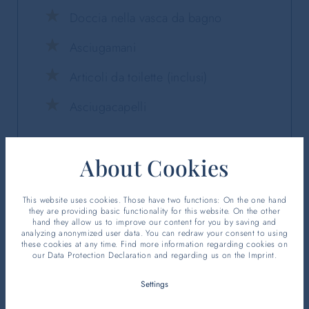
Doccia nella vasca da bagno
Asciugamani
Articoli da toilette (inclusi)
Asciugacapelli
About Cookies
This website uses cookies. Those have two functions: On the one hand
they are providing basic functionality for this website. On the other
hand they allow us to improve our content for you by saving and
analyzing anonymized user data. You can redraw your consent to using
these cookies at any time. Find more information regarding cookies on
our
Data Protection Declaration
and regarding us on the
Imprint
.
Settings