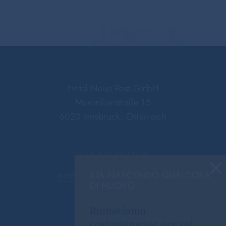
Hotel Neue Post GmbH
Maximilianstraße 15
6020 Innsbruck, Österreich
×
+43 512 59476-0
STA NASCENDO QUALCOSA
innsbruck@hotel-neue-post.at
DI NUOVO
Rinnoviamo
costantemente per voi