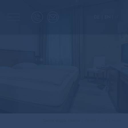
DE
EN
IT
Camera doppia classica
Camere e suite
Home