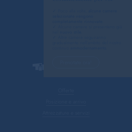
✓ Poco alla volta,
alcune camere
selezionate vengono
completamente rinnovate.
✓ Alcune camere si presentano già
nel
nuovo stile.
✓ Altre camere seguiranno
gradualmente nell’ambito del nostro
continuo
ammodernamento.
Prenotate ora!
Offerte
Posizione e arrivo
Attrezzature e servizi