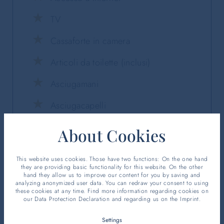
TV
Cassaforte in camera
Articoli da toilette (inclusi)
Asciugamani
Asciugacapelli
About Cookies
This website uses cookies. Those have two functions: On the one hand
they are providing basic functionality for this website. On the other
hand they allow us to improve our content for you by saving and
analyzing anonymized user data. You can redraw your consent to using
these cookies at any time. Find more information regarding cookies on
our
Data Protection Declaration
and regarding us on the
Imprint
.
Settings