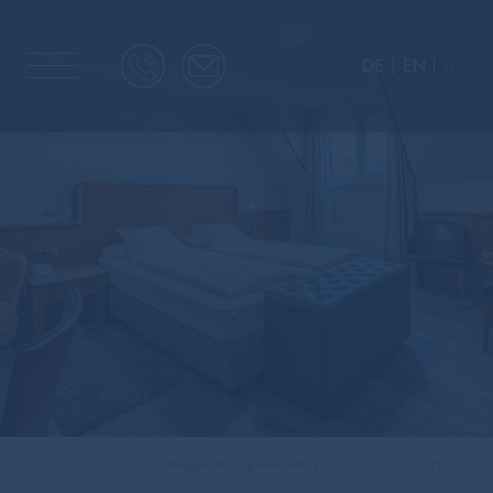
DE
EN
IT
Doppio A/C piano alto
Camere e suite
Home