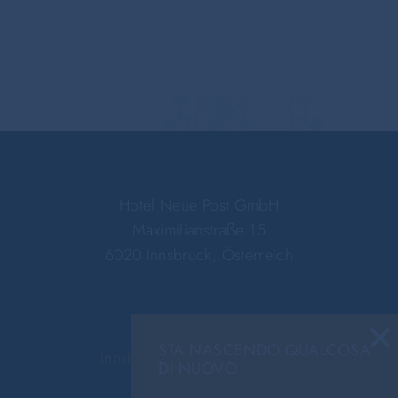
Hotel Neue Post GmbH
Maximilianstraße 15
6020 Innsbruck, Österreich
×
+43 512 59476-0
STA NASCENDO QUALCOSA
innsbruck@hotel-neue-post.at
DI NUOVO