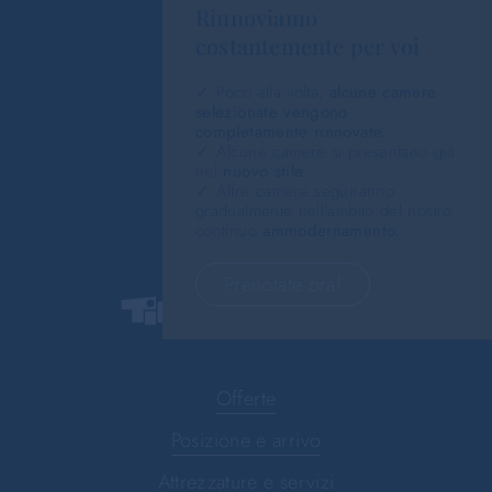
Rinnoviamo
costantemente per voi
✓ Poco alla volta,
alcune camere
selezionate vengono
completamente rinnovate.
✓ Alcune camere si presentano già
nel
nuovo stile.
✓ Altre camere seguiranno
gradualmente nell’ambito del nostro
continuo
ammodernamento.
Prenotate ora!
Offerte
Posizione e arrivo
Attrezzature e servizi